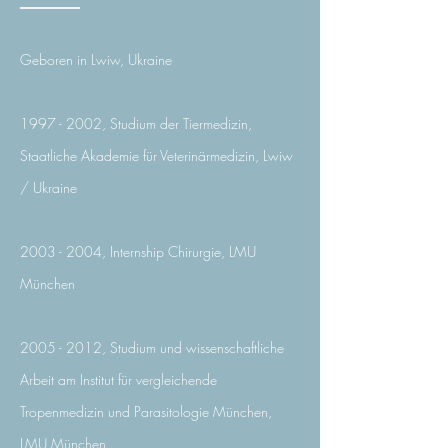
Geboren in Lwiw, Ukraine
1997 - 2002
, Studium der Tiermedizin,
Staatliche Akademie für Veterinärmedizin, Lwiw
/ Ukraine
2003 - 2004
, Internship Chirurgie, LMU
München
2005 - 2012
, Studium und wissenschaftliche
Arbeit am Institut für vergleichende
Tropenmedizin und Parasitologie München,
LMU München