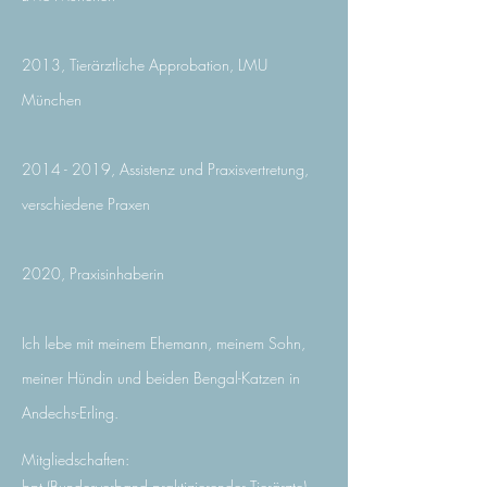
2013, Tierärztliche Approbation, LMU
München
2014 - 2019
, Assistenz und Praxisvertretung,
verschiedene Praxen
2020, Praxisinhaberin
Ich lebe mit meinem Ehemann, meinem Sohn,
meiner Hündin und beiden Bengal-Katzen in
Andechs-Erling.
Mitgliedschaften:
bpt (Bundesverband praktizierender Tierärzte)